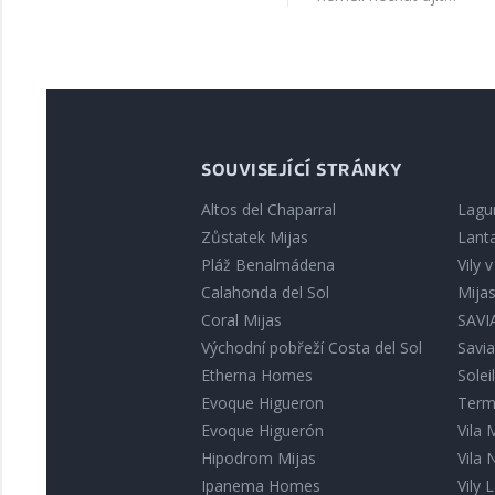
SOUVISEJÍCÍ STRÁNKY
Altos del Chaparral
Lagu
Zůstatek Mijas
Lant
Pláž Benalmádena
Vily 
Calahonda del Sol
Mija
Coral Mijas
SAVIA
Východní pobřeží Costa del Sol
Savia
Etherna Homes
Solei
Evoque Higueron
Term
Evoque Higuerón
Vila
Hipodrom Mijas
Vila
Ipanema Homes
Vily L