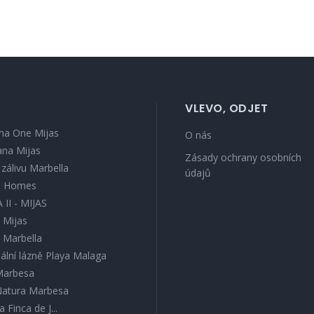
VLEVO, ODJET
na One Mijas
O nás
ana Mijas
Zásady ochrany osobních
v zálivu Marbella
údajů
s Homes
 II - MIJAS
 Mijas
l Marbella
ální lázně Playa Malaga
 Marbesa
 Natura Marbesa
a Finca de J...