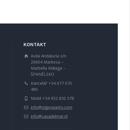
KONTAKT
Avda Andalucía s/n
29604 Marbesa –
Marbella Málaga –
ŠPANĚLSKO
Kancelář +34 677 670
480
Mobil +34 952 830 378
info@slgproperty.com
info@casadelmar.nl