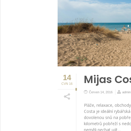
Mijas Co
14
CVN 16
Červen 14, 2016
admin
Pláže, relaxace, obchody
Costa je ideální rybářská
dovolenou snů na pobřež
kilometrů pobřeží s nedo
neměli nechat ujít…