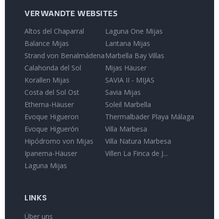
VERWANDTE WEBSITES
Altos del Chaparral
Laguna One Mijas
Balance Mijas
Lantana Mijas
Strand von Benalmádena
Marbella Bay Villas
Calahonda del Sol
Mijas Häuser
Korallen Mijas
SAVIA II - MIJAS
Costa del Sol Ost
Savia Mijas
Etherna-Häuser
Soleil Marbella
Evoque Higueron
Thermalbäder Playa Málaga
Evoque Higuerón
Villa Marbesa
Hipódromo von Mijas
Villa Natura Marbesa
Ipanema-Häuser
Villen La Finca de J...
Laguna Mijas
LINKS
Über uns