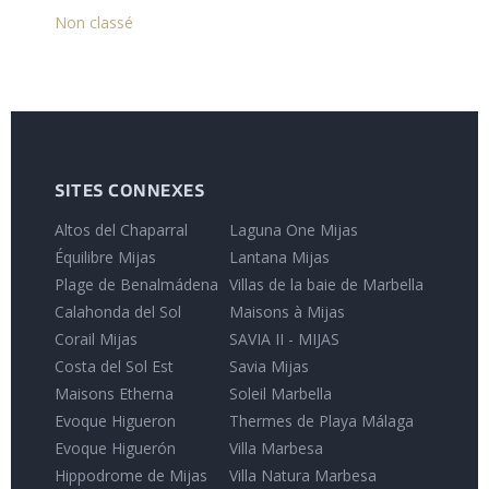
Non classé
SITES CONNEXES
Altos del Chaparral
Laguna One Mijas
Équilibre Mijas
Lantana Mijas
Plage de Benalmádena
Villas de la baie de Marbella
Calahonda del Sol
Maisons à Mijas
Corail Mijas
SAVIA II - MIJAS
Costa del Sol Est
Savia Mijas
Maisons Etherna
Soleil Marbella
Evoque Higueron
Thermes de Playa Málaga
Evoque Higuerón
Villa Marbesa
Hippodrome de Mijas
Villa Natura Marbesa