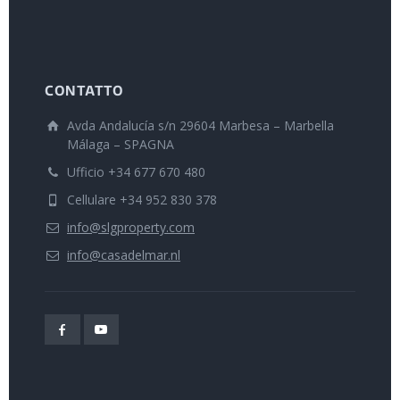
CONTATTO
Avda Andalucía s/n 29604 Marbesa – Marbella
Málaga – SPAGNA
Ufficio +34 677 670 480
Cellulare +34 952 830 378
info@slgproperty.com
info@casadelmar.nl