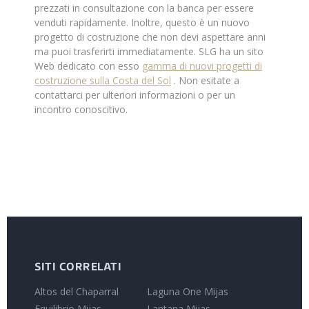
prezzati in consultazione con la banca per essere
venduti rapidamente. Inoltre, questo è un nuovo
progetto di costruzione che non devi aspettare anni
ma puoi trasferirti immediatamente. SLG ha un sito
Web dedicato con esso
gamma di nuovi progetti di
costruzione sulla Costa del Sol
. Non esitate a
contattarci per ulteriori informazioni o per un
incontro conoscitivo.
SITI CORRELATI
Altos del Chaparral
Laguna One Mijas
Equilibrio Mijas
Lantana Mijas