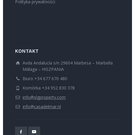
Polityka prywatności
KONTAKT
Avda Andalucía s/n 29604 Marbesa – Marbella
Málaga – HISZPANIA
Biuro +34 677 670 480
Komórka +34 952 830 378
info@slgproperty.com
info@casadelmar.nl