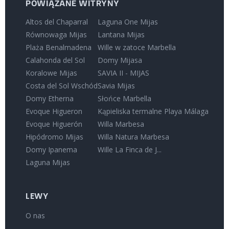
POWIĄZANE WITRYNY
Altos del Chaparral
Laguna One Mijas
Równowaga Mijas
Lantana Mijas
Plaża Benalmadena
Wille w zatoce Marbella
Calahonda del Sol
Domy Mijasa
Koralowe Mijas
SAVIA II - MIJAS
Costa del Sol Wschód
Savia Mijas
Domy Etherna
Słońce Marbella
Evoque Higueron
Kąpieliska termalne Playa Málaga
Evoque Higuerón
Willa Marbesa
Hipódromo Mijas
Willa Natura Marbesa
Domy Ipanema
Wille La Finca de J...
Laguna Mijas
LEWY
O nas