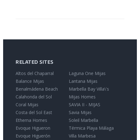
RELATED SITES
Altos del Chaparral
Laguna One Mijas
Balance Mijas
Lantana Mijas
Benalmádena Beach
Marbella Bay Villa\'s
Calahonda del Sol
Mijas Homes
Coral Mijas
SAVIA II - MIJAS
Costa del Sol East
Savia Mijas
Etherna Homes
Soleil Marbella
Evoque Higueron
Térmica Playa Málaga
Evoque Higuerón
Villa Marbesa